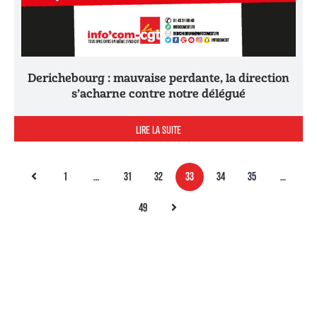
Derichebourg : mauvaise perdante, la direction
s’acharne contre notre délégué
LIRE LA SUITE
1
…
31
32
33
34
35
…
49