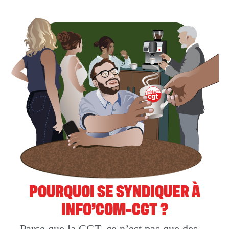
POURQUOI SE SYNDIQUER À
INFO’COM-CGT ?
Parce que la CGT, ce n’est pas que des