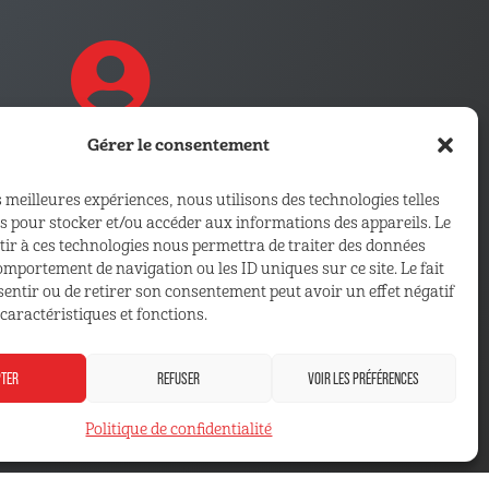
Gérer le consentement
CONNECTEZ VOUS !
s meilleures expériences, nous utilisons des technologies telles
es pour stocker et/ou accéder aux informations des appareils. Le
Retrouvez les outils, infos et
ntir à ces technologies nous permettra de traiter des données
services qui vous sont
comportement de navigation ou les ID uniques sur ce site. Le fait
réservés
sentir ou de retirer son consentement peut avoir un effet négatif
caractéristiques et fonctions.
ESPACE ADHÉRENT
PTER
REFUSER
VOIR LES PRÉFÉRENCES
Politique de confidentialité