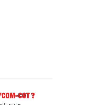
O’COM-CGT ?
ifs et des