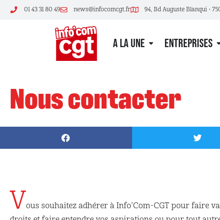
01 43 31 80 49
news@infocomcgt.fr
94, Bd Auguste Blanqui • 75
A LA UNE
ENTREPRISES
Nous contacter
V
ous souhaitez adhérer à Info’Com-CGT pour faire va
droits et faire entendre vos aspirations ou pour tout autr