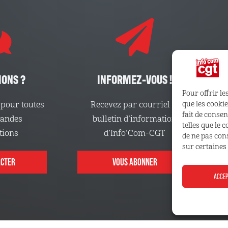
IONS ?
INFORMEZ-VOUS !
Pour offrir le
que les cooki
pour toutes
Recevez par courriel le
fait de conse
mandes
bulletin d’information
telles que le 
tions
d’Info’Com-CGT
de ne pas con
sur certaines 
ACTER
VOUS ABONNER
ACCE