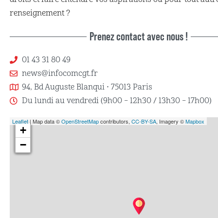
renseignement ?
Prenez contact avec nous !
01 43 31 80 49
news@infocomcgt.fr
94, Bd Auguste Blanqui • 75013 Paris
Du lundi au vendredi (9h00 – 12h30 / 13h30 – 17h00)
Leaflet
| Map data ©
OpenStreetMap
contributors,
CC-BY-SA
, Imagery ©
Mapbox
+
−