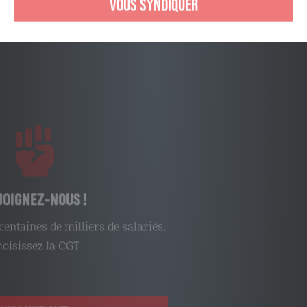
REJOIGNEZ-NOUS !
Comme plusieurs centaines de milliers de salariés,
choisissez la CGT
VOUS SYNDIQUER