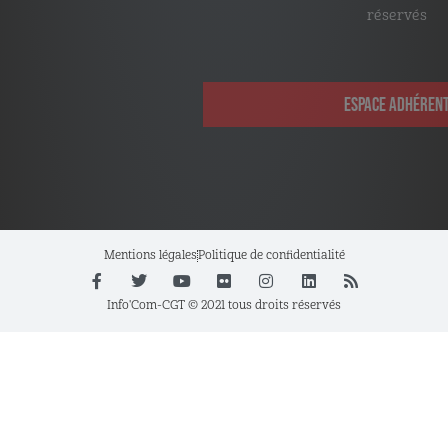
Retrouvez les outils, infos et services qui vous sont
fait de ne pas consentir ou de retirer son consentement peut
réservés
avoir un effet négatif sur certaines caractéristiques et
fonctions.
ESPACE ADHÉRENT
ACCEPTER
REFUSER
VOIR LES PRÉFÉRENCES
Mentions légales
Politique de confidentialité
Politique de confidentialité
Info'Com-CGT © 2021 tous droits réservés