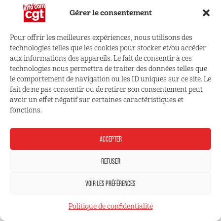
la fois sécuriser les parcours professionnels et l’outil
Gérer le consentement
de production du journal.
Pour offrir les meilleures expériences, nous utilisons des
Les volontés financières ne peuvent se substituer au
technologies telles que les cookies pour stocker et/ou accéder
aux informations des appareils. Le fait de consentir à ces
droit à l’information, il en va de votre responsabilité
technologies nous permettra de traiter des données telles que
monsieur Linette, notre industrie n’est pas une
le comportement de navigation ou les ID uniques sur ce site. Le
industrie comme une autre, elle est et doit rester au
fait de ne pas consentir ou de retirer son consentement peut
avoir un effet négatif sur certaines caractéristiques et
service de l’information du citoyen et de la démocratie,
fonctions.
c’est notre rôle, notre mission !
ACCEPTER
REFUSER
L’Équipe et les couacs
VOIR LES PRÉFÉRENCES
Politique de confidentialité
Le Futuroscope, un achat-vente pas perdu pour tout le