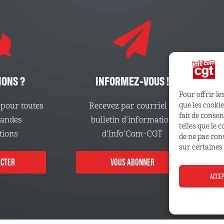
IONS ?
INFORMEZ-VOUS !
Pour offrir le
pour toutes
Recevez par courriel le
que les cooki
fait de conse
mandes
bulletin d’information
telles que le 
tions
d’Info’Com-CGT
de ne pas con
sur certaines 
ACTER
VOUS ABONNER
ACCE