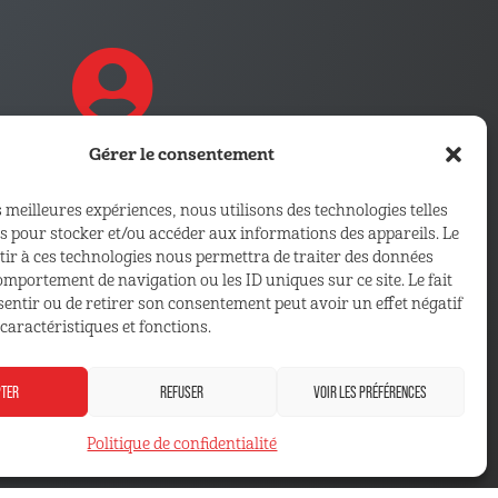
Gérer le consentement
CONNECTEZ VOUS !
s meilleures expériences, nous utilisons des technologies telles
Retrouvez les outils, infos et
es pour stocker et/ou accéder aux informations des appareils. Le
ntir à ces technologies nous permettra de traiter des données
services qui vous sont
comportement de navigation ou les ID uniques sur ce site. Le fait
réservés
sentir ou de retirer son consentement peut avoir un effet négatif
caractéristiques et fonctions.
ESPACE ADHÉRENT
PTER
REFUSER
VOIR LES PRÉFÉRENCES
Politique de confidentialité