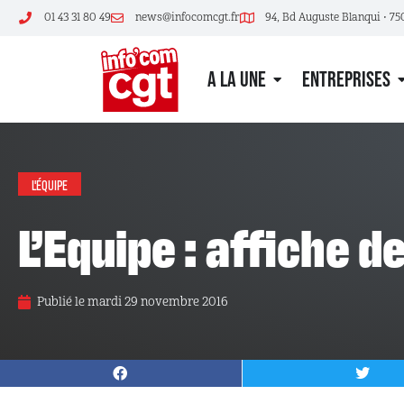
01 43 31 80 49
news@infocomcgt.fr
94, Bd Auguste Blanqui • 75
A LA UNE
ENTREPRISES
L'ÉQUIPE
L’Equipe : affiche 
Publié le
mardi 29 novembre 2016