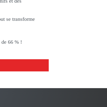
ifs et des
out se transforme
t de 66 % !