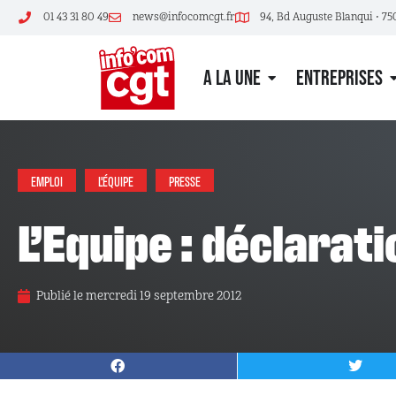
01 43 31 80 49
news@infocomcgt.fr
94, Bd Auguste Blanqui • 75
A LA UNE
ENTREPRISES
EMPLOI
L'ÉQUIPE
PRESSE
L’Equipe : déclarat
Publié le
mercredi 19 septembre 2012