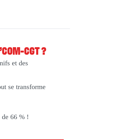
O’COM-CGT ?
ifs et des
out se transforme
t de 66 % !