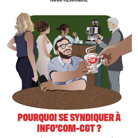
POURQUOI SE SYNDIQUER À
INFO’COM-CGT ?