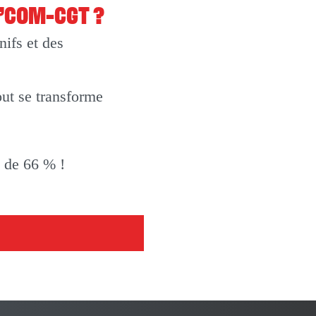
O’COM-CGT ?
ifs et des
out se transforme
t de 66 % !