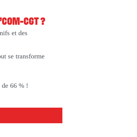
O’COM-CGT ?
ifs et des
out se transforme
t de 66 % !