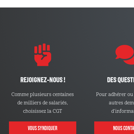
REJOIGNEZ-NOUS !
DES QUEST
Comme plusieurs centaines
Pour adhérer ou 
de milliers de salariés,
autres de
choisissez la CGT
d’informa
VOUS SYNDIQUER
NOUS CONT