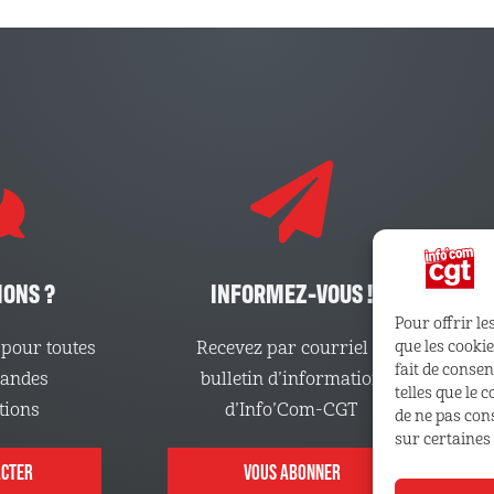
IONS ?
INFORMEZ-VOUS !
Pour offrir le
pour toutes
Recevez par courriel le
que les cooki
fait de conse
mandes
bulletin d’information
telles que le 
tions
d’Info’Com-CGT
de ne pas con
sur certaines 
ACTER
VOUS ABONNER