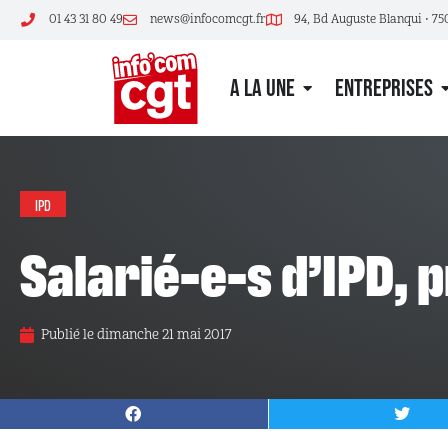
01 43 31 80 49
news@infocomcgt.fr
94, Bd Auguste Blanqui • 75
A LA UNE
ENTREPRISES
IPD
Salarié-e-s d’IPD, 
Publié le
dimanche 21 mai 2017