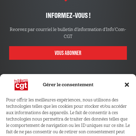
INFORMEZ-VOUS !
Recevez par courriel le bulletin d’information d’Info’Com-
CGT
VOUS ABONNER
Gérer le consentement
Pour offrir les meilleures expériences, nous utilisons des
technologies telles que les cookies pour stocker et/ou accéder
CONNECTEZ VOUS !
aux informations des appareils. Le fait de consentir à ces
technologies nous permettra de traiter des données telles que
le comportement de navigation ou les ID uniques sur ce site. Le
Retrouvez les outils, infos et services qui vous sont
fait de ne pas consentir ou de retirer son consentement peut
réservés