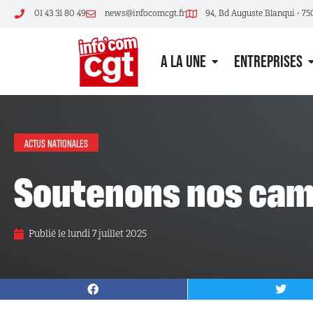
01 43 31 80 49
news@infocomcgt.fr
94, Bd Auguste Blanqui • 75
A LA UNE
ENTREPRISES
ACTUS NATIONALES
Soutenons nos cam
Publié le
lundi 7 juillet 2025