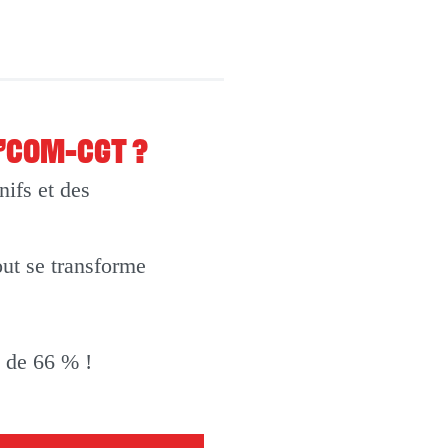
O’COM-CGT ?
ifs et des
out se transforme
t de 66 % !