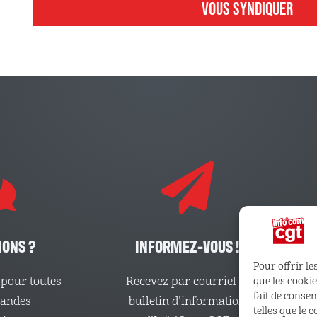
VOUS SYNDIQUER
IONS ?
INFORMEZ-VOUS !
Pour offrir le
pour toutes
Recevez par courriel le
que les cooki
fait de conse
mandes
bulletin d’information
telles que le 