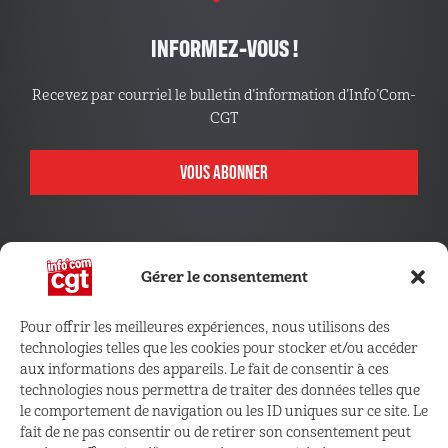
INFORMEZ-VOUS !
Recevez par courriel le bulletin d’information d’Info’Com-
CGT
VOUS ABONNER
Gérer le consentement
Pour offrir les meilleures expériences, nous utilisons des
technologies telles que les cookies pour stocker et/ou accéder
CONNECTEZ VOUS !
aux informations des appareils. Le fait de consentir à ces
technologies nous permettra de traiter des données telles que
le comportement de navigation ou les ID uniques sur ce site. Le
Retrouvez les outils, infos et services qui vous sont
fait de ne pas consentir ou de retirer son consentement peut
réservés