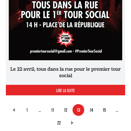
Le 22 avril, tous dans la rue pour le premier tour
social
LIRE LA SUITE
1
…
11
12
13
14
15
…
22