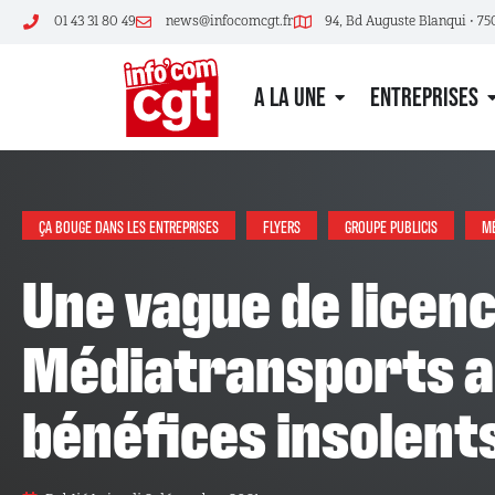
01 43 31 80 49
news@infocomcgt.fr
94, Bd Auguste Blanqui • 75
A LA UNE
ENTREPRISES
ÇA BOUGE DANS LES ENTREPRISES
FLYERS
GROUPE PUBLICIS
MÉ
Une vague de licenciements sans précédent à
Médiatransports alo
bénéfices insolents