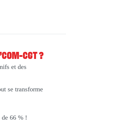
O’COM-CGT ?
ifs et des
out se transforme
t de 66 % !