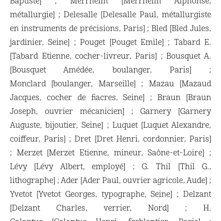
Baptiste] ; Merrheim [Merrheim Alphonse,
métallurgie] ; Delesalle [Delesalle Paul, métallurgiste
en instruments de précisions, Paris] ; Bled [Bled Jules,
jardinier, Seine] ; Pouget [Pouget Emile] ; Tabard E.
[Tabard Etienne, cocher-livreur, Paris] ; Bousquet A.
[Bousquet Amédée, boulanger, Paris] ;
Monclard [boulanger, Marseille] ; Mazau [Mazaud
Jacques, cocher de fiacres, Seine] ; Braun [Braun
Joseph, ouvrier mécanicien] ; Garnery [Garnery
Auguste, bijoutier, Seine] ; Luquet [Luquet Alexandre,
coiffeur, Paris] ; Dret [Dret Henri, cordonnier, Paris]
; Merzet [Merzet Etienne, mineur, Saône-et-Loire] ;
Lévy [Lévy Albert, employé] ; G. Thil [Thil G.,
lithographe] ; Ader [Ader Paul, ouvrier agricole, Aude] ;
Yvetot [Yvetot Georges, typographe, Seine] ; Delzant
[Delzant Charles, verrier, Nord] ; H.