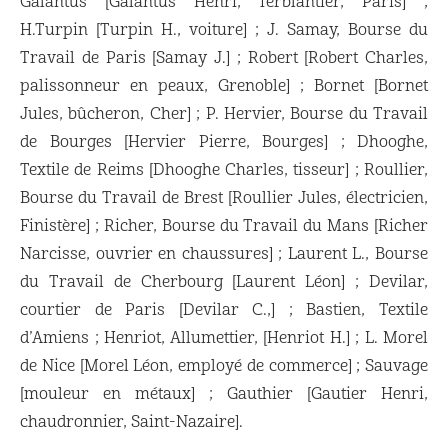
Galantus [Galantus Henri, ferblantier, Paris] ;
H.Turpin [Turpin H., voiture] ; J. Samay, Bourse du
Travail de Paris [Samay J.] ; Robert [Robert Charles,
palissonneur en peaux, Grenoble] ; Bornet [Bornet
Jules, bûcheron, Cher] ; P. Hervier, Bourse du Travail
de Bourges [Hervier Pierre, Bourges] ; Dhooghe,
Textile de Reims [Dhooghe Charles, tisseur] ; Roullier,
Bourse du Travail de Brest [Roullier Jules, électricien,
Finistère] ; Richer, Bourse du Travail du Mans [Richer
Narcisse, ouvrier en chaussures] ; Laurent L., Bourse
du Travail de Cherbourg [Laurent Léon] ; Devilar,
courtier de Paris [Devilar C.,] ; Bastien, Textile
d’Amiens ; Henriot, Allumettier, [Henriot H.] ; L. Morel
de Nice [Morel Léon, employé de commerce] ; Sauvage
[mouleur en métaux] ; Gauthier [Gautier Henri,
chaudronnier, Saint-Nazaire].