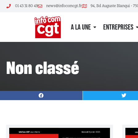
01 43 31 80 49
news@infocomcgt.fr
94, Bd Auguste Blanqui • 75
A LA UNE
ENTREPRISES
Non classé