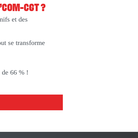
O’COM-CGT ?
ifs et des
out se transforme
t de 66 % !