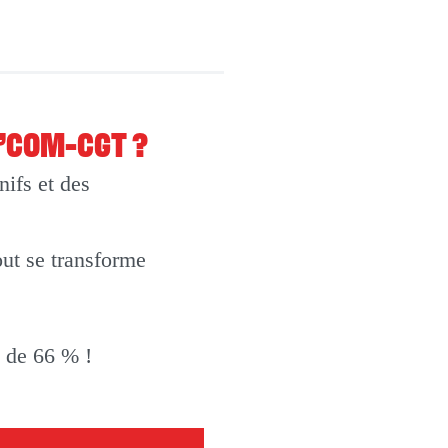
O’COM-CGT ?
ifs et des
out se transforme
t de 66 % !