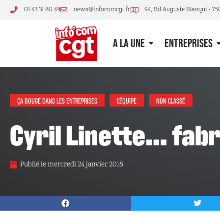
01 43 31 80 49
news@infocomcgt.fr
94, Bd Auguste Blanqui • 75
A LA UNE
ENTREPRISES
ÇA BOUGE DANS LES ENTREPRISES
L'ÉQUIPE
NON CLASSÉ
Cyril Linette… fab
Publié le
mercredi 24 janvier 2018