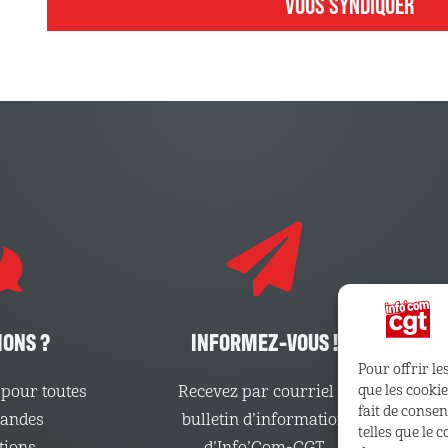
VOUS SYNDIQUER
IONS ?
INFORMEZ-VOUS !
Pour offrir le
pour toutes
Recevez par courriel le
que les cooki
fait de conse
mandes
bulletin d’information
telles que le 
tions
d’Info’Com-CGT